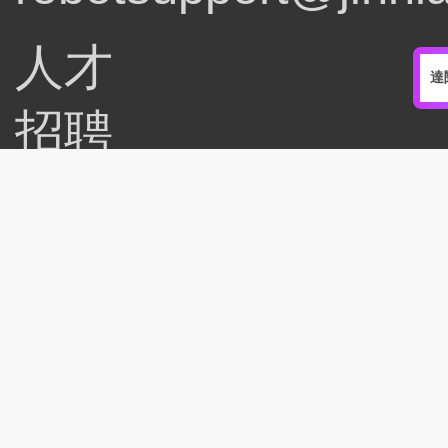
人才
達
招聘
dream@jinnianhui
掃描微信公眾號